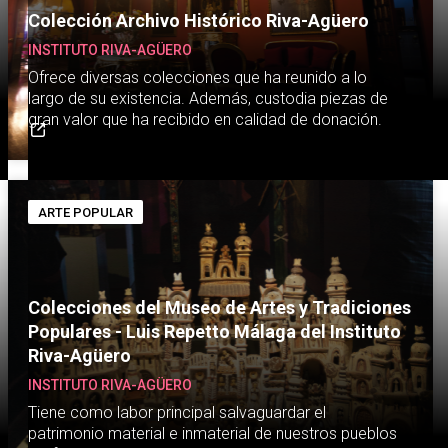
Colección Archivo Histórico Riva-Agüero
INSTITUTO RIVA-AGÜERO
Ofrece diversas colecciones que ha reunido a lo
largo de su existencia. Además, custodia piezas de
gran valor que ha recibido en calidad de donación.
ARTE POPULAR
Colecciones del Museo de Artes y Tradiciones
Populares - Luis Repetto Málaga del Instituto
Riva-Agüero
INSTITUTO RIVA-AGÜERO
Tiene como labor principal salvaguardar el
patrimonio material e inmaterial de nuestros pueblos