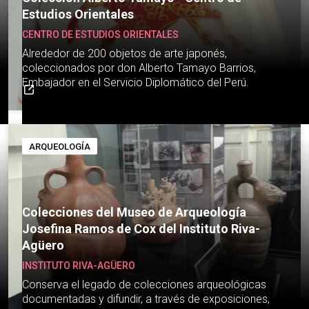
Estudios Orientales
CENTRO DE ESTUDIOS ORIENTALES
Alrededor de 200 objetos de arte japonés,
coleccionados por don Alberto Tamayo Barrios,
Embajador en el Servicio Diplomático del Perú.
ARQUEOLOGÍA
Colecciones del Museo de Arqueología
Josefina Ramos de Cox del Instituto Riva-
Agüero
INSTITUTO RIVA-AGÜERO
Conserva el legado de colecciones arqueológicas
documentadas y difundir, a través de exposiciones,